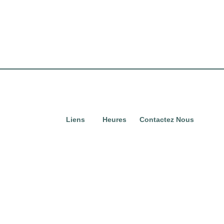
Liens
Heures
Contactez Nous
rapides
Du lundi au
2865, avenue Van
Domicile
dimanche,
Horne, Montréal, QC
de 10h à
H3S 1P7
Directory
Courriel :
20h.
Location
properties@fcr.ca
Actualités
Téléphone : +1 403
271 3300
Termes et
conditions
Politique de