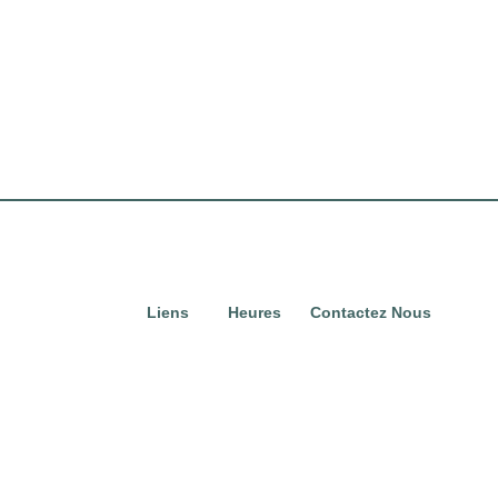
Liens
Heures
Contactez Nous
rapides
Du lundi au
2865, avenue Van
Domicile
dimanche,
Horne, Montréal, QC
de 10h à
H3S 1P7
Directory
Courriel :
20h.
Location
properties@fcr.ca
Actualités
Téléphone : +1 403
271 3300
Termes et